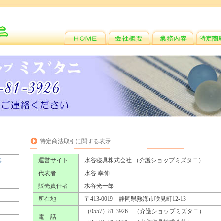
特定商法取引に関する表示
運営サイト
水谷寝具株式会社 （介護ショップミズタニ）
業
）
代表者
水谷 幸伸
販売責任者
水谷光一郎
所在地
〒413-0019 静岡県熱海市咲見町12-13
（0557）81-3926 （介護ショップミズタニ）
電 話