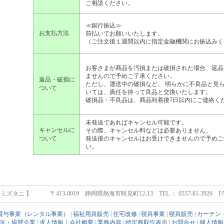
ご相談ください。
≪銀行振込≫
お支払方法
前払いでお願いいたします。
（ご注文後１週間以内に指定金融機関にお振込みく
お客さまが商品を汚損または破損された場合、返品
ませんので予めご了承ください。
返品・破損に
ただし、運送中の破損など、 明らかに不良品と見
ついて
いては、責任を持って良品と交換いたします。
破損品・不良品は、商品到着後7日以内にご連絡く
未発送であればキャンセル可能です。
キャンセルに
その際、キャンセル料などは必要ありません。
ついて
発送後のキャンセルはお受けできませんので予めご
い。
タニ 】 〒413-0019 静岡県熱海市咲見町12-13 TEL ： 0557-81-3926 FAX ： 
貸与事業（レンタル事業）
|
福祉用具販売
|
住宅改修
|
寝具事業
|
寝具販売
|
カーテン
INK・協賛企業
|
求人情報
｜
会社概要
|
業務内容
|
特定商取引表示
|
お問合せ
|
個人情報