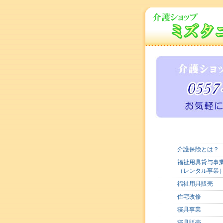
介護保険とは？
福祉用具貸与事
（レンタル事業
福祉用具販売
住宅改修
寝具事業
寝具販売