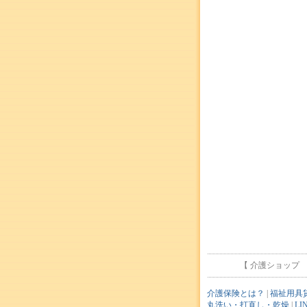
【 介護ショップ ミズ
介護保険とは？
|
福祉用具
丸洗い・打直し・乾燥
|
L