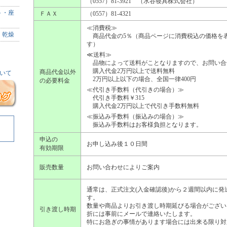
（0557）81-3921 （水谷寝具株式会社）
ト・座
ＦＡＸ
（0557）81-4321
≪消費税≫
・乾燥
商品代金の5％（商品ページに消費税込の価格を
す）
≪送料≫
品物によって送料がことなりますので、お問い合
購入代金2万円以上で送料無料
商品代金以外
いて
2万円以上以下の場合、全国一律400円
の必要料金
≪代引き手数料（代引きの場合）≫
代引き手数料￥315
購入代金2万円以上で代引き手数料無料
≪振込み手数料（振込みの場合）≫
振込み手数料はお客様負担となります。
申込の
お申し込み後１０日間
有効期限
販売数量
お問い合わせによりご案内
通常は、正式注文(入金確認後)から２週間以内に発
す。
数量や商品よりお引き渡し時期延びる場合がござい
引き渡し時期
折には事前にメールで連絡いたします。
特にお急ぎの事情があります場合には出来る限り対